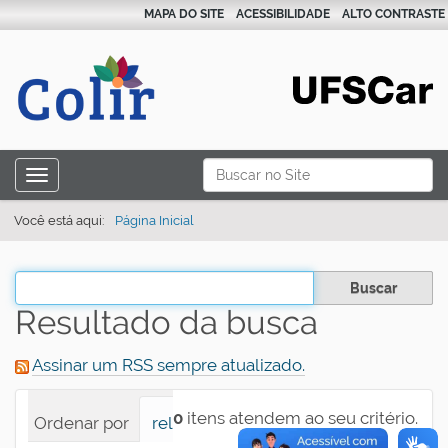
MAPA DO SITE
ACESSIBILIDADE
ALTO CONTRASTE
N
Busca
Toggle navigation
a
Busca Avançada…
v
Você está aqui:
Página Inicial
e
g
Filtrar os resultados
a
Resultado da busca
ç
ã
Assinar um RSS sempre atualizado.
o
0
itens atendem ao seu critério.
Ordenar por
relevância
data (mais recente pri